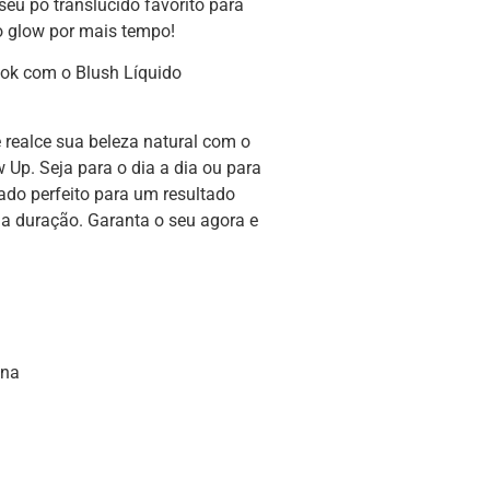
eu pó translúcido favorito para
o glow por mais tempo!
ook com o Blush Líquido
realce sua beleza natural com o
 Up. Seja para o dia a dia ou para
iado perfeito para um resultado
ga duração. Garanta o seu agora e
ina