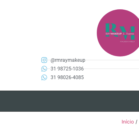
@rmraymakeup
31 98725-1036
31 98026-4085
Início
/