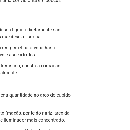
m uma cor vibrante em poucos
blush líquido diretamente nas
 que deseja iluminar.
 um pincel para espalhar o
s e ascendentes.
e luminoso, construa camadas
ualmente.
uena quantidade no arco do cupido
sto (maçãs, ponte do nariz, arco da
de iluminador mais concentrado.