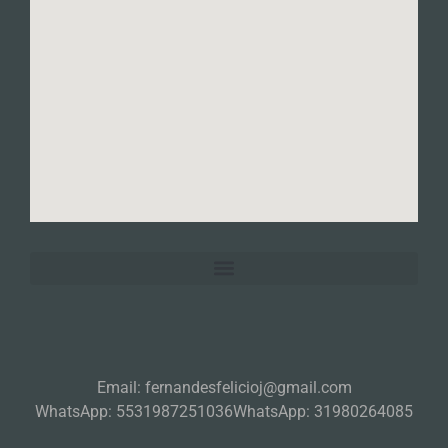
Email: fernandesfelicioj@gmail.com
WhatsApp: 5531987251036
WhatsApp: 31980264085