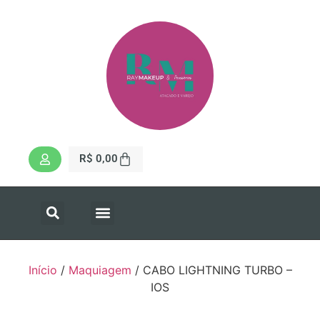
R$
0,00
Início
/
Maquiagem
/ CABO LIGHTNING TURBO –
IOS