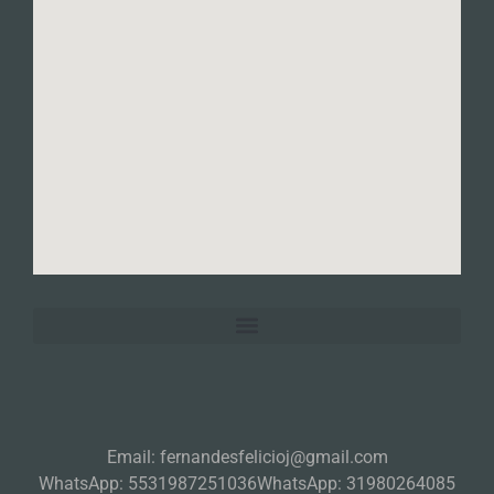
Email: fernandesfelicioj@gmail.com
WhatsApp: 5531987251036
WhatsApp: 31980264085