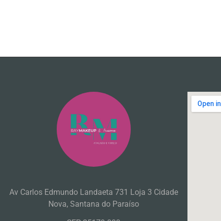
Av Carlos Edmundo Landaeta 731 Loja 3 Cidade
Nova, Santana do Paraíso