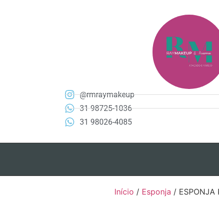
@rmraymakeup
31 98725-1036
31 98026-4085
Início
/
Esponja
/ ESPONJA 