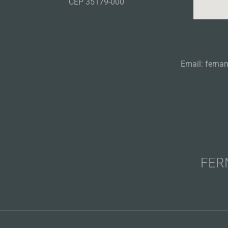
CEP 35179-000
Email: ferna
FER