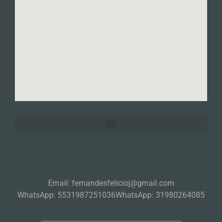
Email: fernandesfelicioj@gmail.com
WhatsApp: 5531987251036
WhatsApp: 31980264085