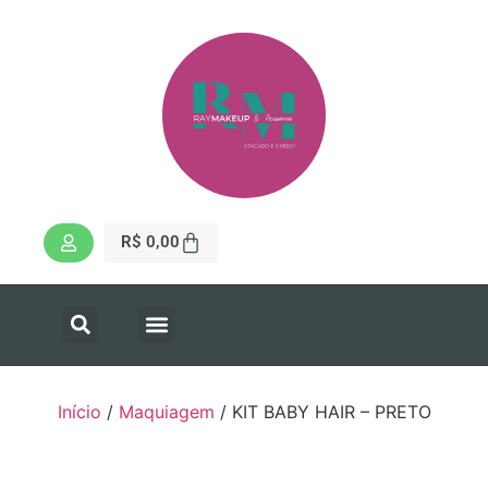
R$
0,00
Início
/
Maquiagem
/ KIT BABY HAIR – PRETO