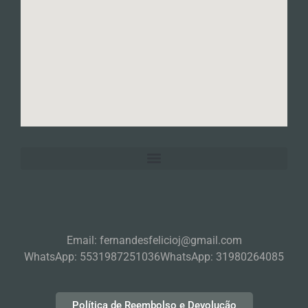
Email: fernandesfelicioj@gmail.com
WhatsApp: 5531987251036
WhatsApp: 31980264085
Política de Reembolso e Devolução