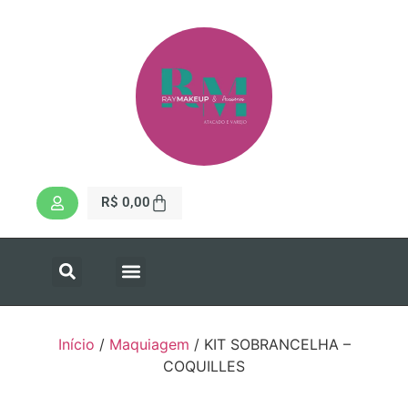
R$
0,00
Início
/
Maquiagem
/ KIT SOBRANCELHA –
COQUILLES