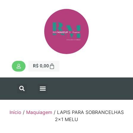
R$
0,00
Início
/
Maquiagem
/ LAPIS PARA SOBRANCELHAS
2×1 MELU