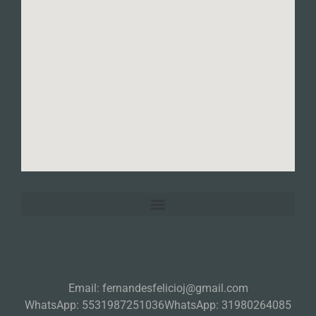
Email: fernandesfelicioj@gmail.com
WhatsApp: 5531987251036
WhatsApp: 31980264085