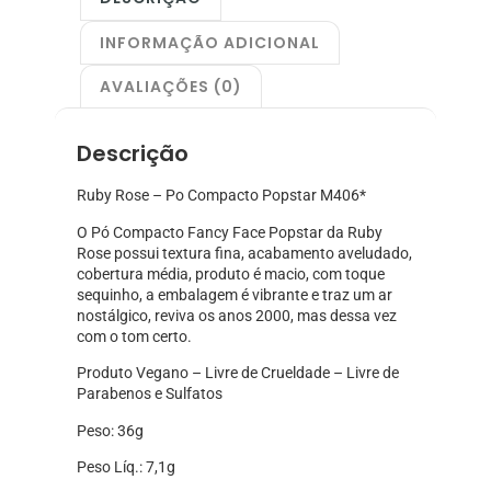
INFORMAÇÃO ADICIONAL
AVALIAÇÕES (0)
Descrição
Ruby Rose – Po Compacto Popstar M406*
O Pó Compacto Fancy Face Popstar da Ruby
Rose possui textura fina, acabamento aveludado,
cobertura média, produto é macio, com toque
sequinho, a embalagem é vibrante e traz um ar
nostálgico, reviva os anos 2000, mas dessa vez
com o tom certo.
Produto Vegano – Livre de Crueldade – Livre de
Parabenos e Sulfatos
Peso: 36g
Peso Líq.: 7,1g