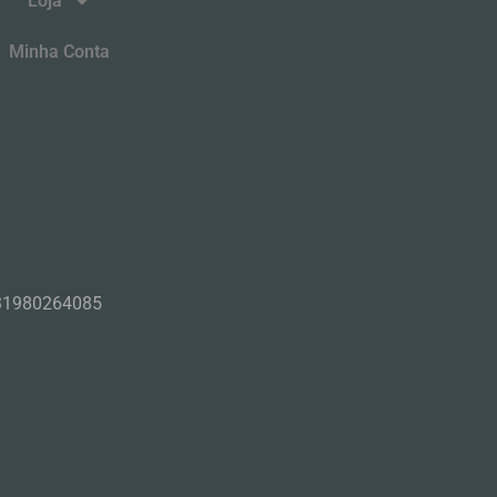
Loja
Minha Conta
31980264085