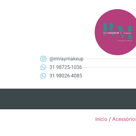
@rmraymakeup
31 98725-1036
31 98026-4085
Início
/
Acessório