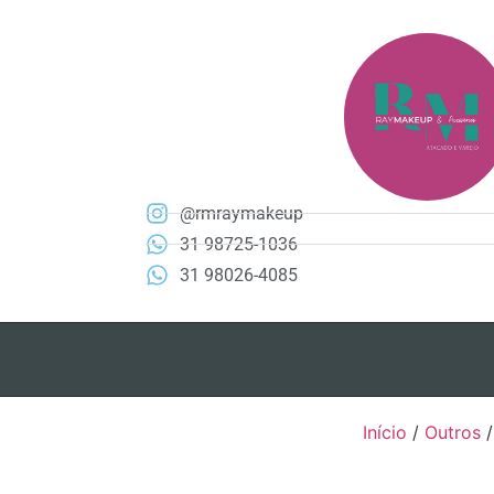
@rmraymakeup
31 98725-1036
31 98026-4085
Início
/
Outros
/