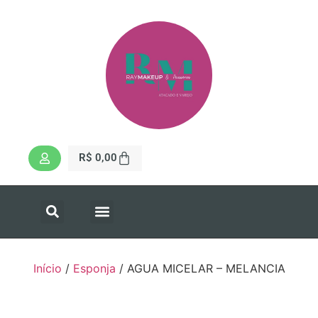
R$
0,00
Início
/
Esponja
/ AGUA MICELAR – MELANCIA