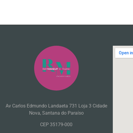
Av Carlos Edmundo Landaeta 731 Loja 3 Cidade
Nova, Santana do Paraíso
CEP 35179-000