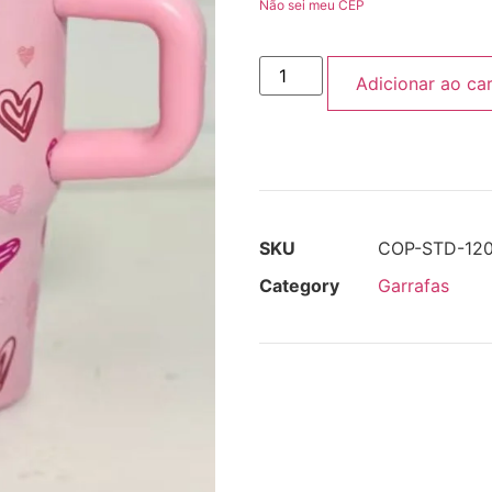
Não sei meu CEP
Adicionar ao ca
SKU
COP-STD-12
Category
Garrafas