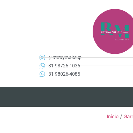
@rmraymakeup
31 98725-1036
31 98026-4085
Início
/
Gar