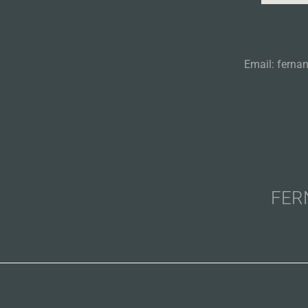
Email: ferna
FER