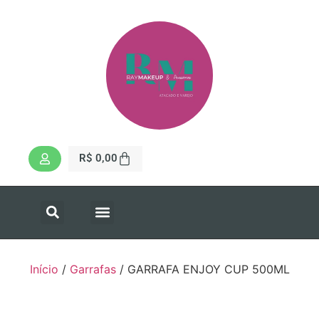
R$
0,00
Início
/
Garrafas
/ GARRAFA ENJOY CUP 500ML