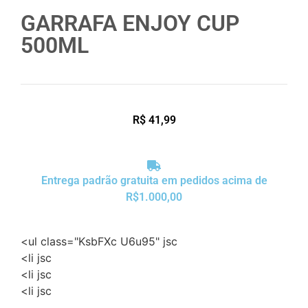
GARRAFA ENJOY CUP
500ML
R$
41,99
Entrega padrão gratuita em pedidos acima de
R$1.000,00
<ul class="KsbFXc U6u95" jsc
<li jsc
<li jsc
<li jsc