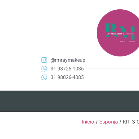
@rmraymakeup
31 98725-1036
31 98026-4085
Início
/
Esponja
/ KIT 3