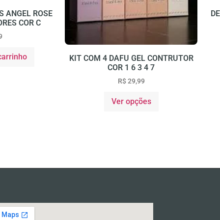
S ANGEL ROSE
DE
ORES COR C
9
carrinho
KIT COM 4 DAFU GEL CONTRUTOR
COR 1 6 3 4 7
R$
29,99
Ver opções